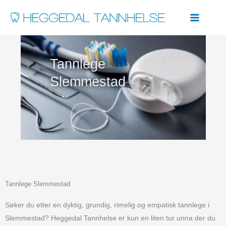
Hopp
rett
til
innholdet
Tannlege
Slemmestad
Tannlege Slemmestad
Søker du etter en dyktig, grundig, rimelig og empatisk tannlege i
Slemmestad? Heggedal Tannhelse er kun en liten tur unna der du