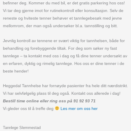
befinner deg. Kommer du med bil, er det gratis parkering hos oss!
Vi tar deg gjerne imot for rutinekontroll eller konsultasjon. Selv de
reneste og hviteste tenner behøver et tannlegebesøk med jevne
mellomrom, der man også undersøker bl.a. tannstilling og bitt.
Jevnlig kontroll av tennene er svært viktig for tannhelsen, både for
behandling og forebyggende tiltak. For deg som søker ny fast
tannlege – ta kontakt med oss i dag og få dine tenner undersøkt av
en erfaren, dyktig og rimelig tannlege. Hos oss er dine tenner i de
beste hender!
Heggedal Tannhelse har fornøyde pasienter fra hele ditt nærdistrikt.
Vi har selvfølgelig plass til deg også. Kontakt oss allerede i dag!
Bestill time online eller ring oss på 91 92 93 71
Vi gleder oss til å treffe deg
Les mer om oss her
Tannlege Slemmestad