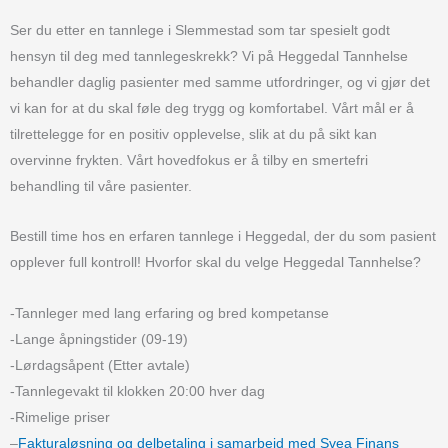
Ser du etter en tannlege i Slemmestad som tar spesielt godt
hensyn til deg med tannlegeskrekk? Vi på Heggedal Tannhelse
behandler daglig pasienter med samme utfordringer, og vi gjør det
vi kan for at du skal føle deg trygg og komfortabel. Vårt mål er å
tilrettelegge for en positiv opplevelse, slik at du på sikt kan
overvinne frykten. Vårt hovedfokus er å tilby en smertefri
behandling til våre pasienter.
Bestill time hos en erfaren tannlege i Heggedal, der du som pasient
opplever full kontroll! Hvorfor skal du velge Heggedal Tannhelse?
-Tannleger med lang erfaring og bred kompetanse
-Lange åpningstider (09-19)
-Lørdagsåpent (Etter avtale)
-Tannlegevakt til klokken 20:00 hver dag
-Rimelige priser
–
Fakturaløsning og delbetaling i samarbeid med Svea Finans